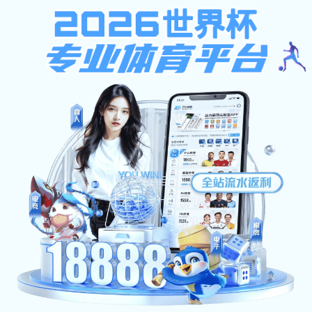
立即注册
世界杯官网登录入口
官
网 · 权威体育数据平台
世界杯官网登录入口 OFFICIAL WEBSITE
自2022年创立以来，
世界杯官网登录入口
致力于为用
户提供包括NBA、英超、欧洲杯、LPL在内的热门赛事
直播与数据服务，广受用户信赖。
立即下载世界杯官网登录入口APP