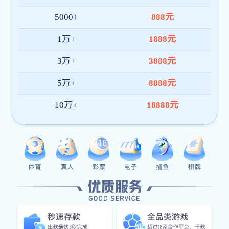
方面进行详细探讨。
1、国米的整体表现
国米本赛季在意甲联赛中的表现可谓相当抢眼，球队
战术安排灵活多变，攻防两端均具备一定实力。在主
教练皮奥的调教下，国米形成了独特的比赛风格，不
仅注重控球，还强调快速反击。这种战术使得国米能
够在面对不同对手时游刃有余，从而取得了一系列令
人满意的结果。
此外，国米在球队配合方面也显得尤为默契，各个位
置之间形成了良好的互动体系。中场与前锋之间频繁
的跑动和传递，使得球队能够创造出更多进攻机会。
同时，后防线也保持着稳固状态，为球队提供了良好