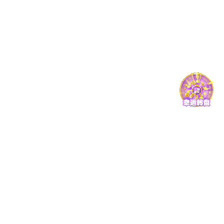
施洛特贝克：开局表现良好但科特迪瓦和厄瓜多尔将是
我们的真正挑战
2026-07-17
22 次浏览