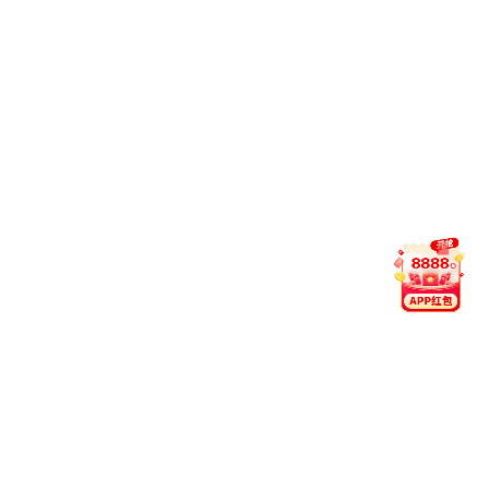
英超收官与欧冠决赛双重考验枪手首发冲击不朽荣耀
COYG
2026-07-12
26 次浏览