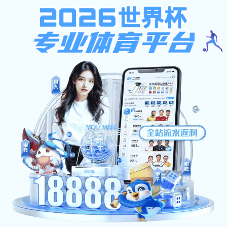
立即注册
首页
体育热点
全部
最新
热门
推荐