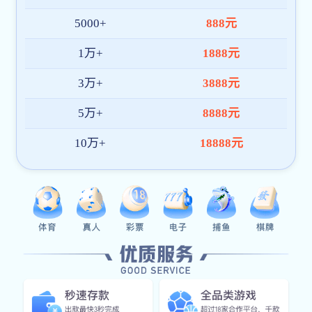
巴尔达诺称梅西依然具备改变比赛局势的能力决赛将上
演西班牙与阿根廷对决
2026-08-04
9 次浏览