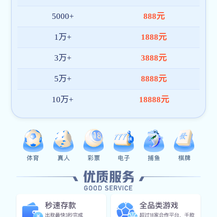
出如何通过不断超越自我来靠近梦想；第三，团队协
作的重要性则提醒我们，在追梦之路上，有时需要依
赖他人的支持与鼓励；最后，如何保持积极心态，则
是长久坚持下去的关键。通过这四个方面的探讨，希
望能够激励更多人勇敢追梦，不忘初心。
1、全力以赴的精神内涵
全力以赴是一种对待生活和工作的态度，它要求我们
在面对任何任务时，都要投入全部精力和热情。这种
精神内涵不仅仅局限于体育运动，也适用于学习、工
作乃至生活中的方方面面。当我们决定全力以赴去做
某件事情时，实际上是在承诺自己要竭尽所能，不留
遗憾。