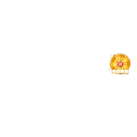
解决问题，并带动全队朝着胜利迈进。这种领导力不
仅体现在数据统计上，更体现在比赛过程中对于氛围
和节奏的把控之中。
伴随时间推移，越来越多的新秀与年轻球员加入掘
金，而他们都受到约基奇积极向上的影响。在这样的
环境下，新一代球员们也逐渐成长起来，有助于提升
整个球队实力，为追逐冠军目标奠定基础。
3、对比赛风格的影响
近年来，NBA比赛风格发生了显著变化，从传统的大
个子内线主导转向更加注重外线投射与快速反击。然
而，约基奇却成功将这两者结合起来，他用自己的方
式重新定义了中锋的位置。由于他的传球能力极强，
许多球队开始尝试让大个子担任“发起者”的角色，这