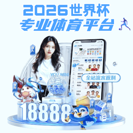
立即注册
世界杯官网登录入口
官
网 · 权威体育数据平台
世界杯官网登录入口 OFFICIAL WEBSITE
自2022年创立以来，
世界杯官网登录入口
致力于为用
户提供包括NBA、英超、欧洲杯、LPL在内的热门赛事
直播与数据服务，广受用户信赖。
立即下载世界杯官网登录入口APP